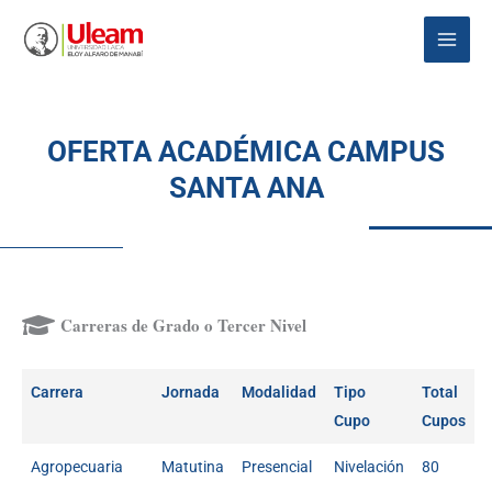
Ir
Main
al
Menu
contenido
OFERTA ACADÉMICA CAMPUS
SANTA ANA
Carreras de Grado o Tercer Nivel
Carrera
Jornada
Modalidad
Tipo
Total
Cupo
Cupos
Agropecuaria
Matutina
Presencial
Nivelación
80