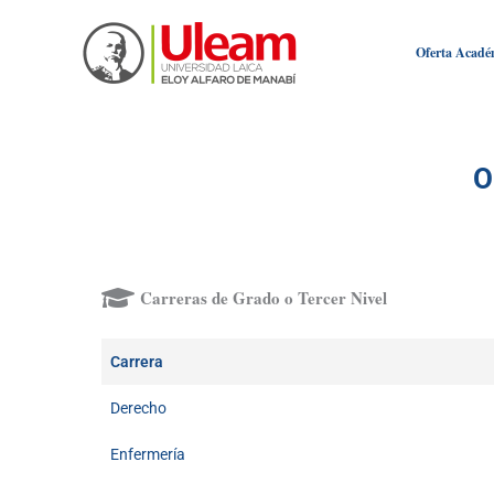
Ir
al
Oferta Acadé
contenido
O
Carreras de Grado o Tercer Nivel
Carrera
Derecho
Enfermería