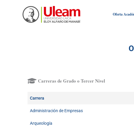
Ir
al
Oferta Acadé
contenido
O
Carreras de Grado o Tercer Nivel
Carrera
Administración de Empresas
Arqueología