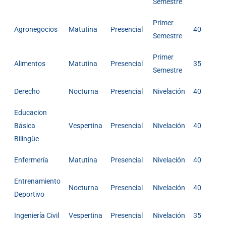
Semestre
Primer
Agronegocios
Matutina
Presencial
40
Semestre
Primer
Alimentos
Matutina
Presencial
35
Semestre
Derecho
Nocturna
Presencial
Nivelación
40
Educacion
Básica
Vespertina
Presencial
Nivelación
40
Bilingüe
Enfermería
Matutina
Presencial
Nivelación
40
Entrenamiento
Nocturna
Presencial
Nivelación
40
Deportivo
Ingeniería Civil
Vespertina
Presencial
Nivelación
35