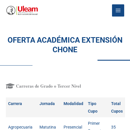
Ir
Main
al
Menu
contenido
OFERTA ACADÉMICA EXTENSIÓN
CHONE
Carreras de Grado o Tercer Nivel
Carrera
Jornada
Modalidad
Tipo
Total
Cupo
Cupos
Primer
Agropecuaria
Matutina
Presencial
35