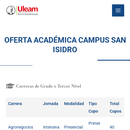
Ir
Main
al
Menu
contenido
OFERTA ACADÉMICA CAMPUS SAN
ISIDRO
Carreras de Grado o Tercer Nivel
Carrera
Jornada
Modalidad
Tipo
Total
Cupo
Cupos
Primer
Agronegocios
Intensiva
Presencial
40