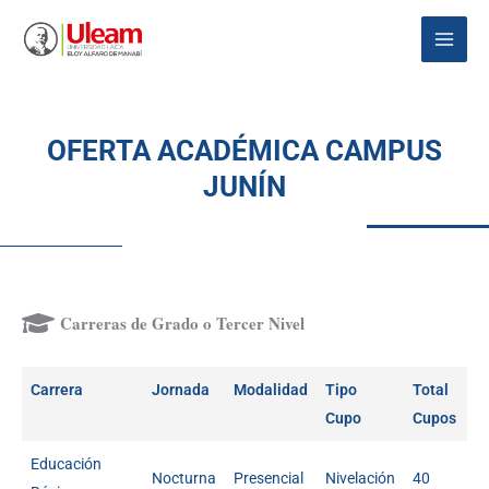
Ir
Main
al
Menu
contenido
OFERTA ACADÉMICA CAMPUS
JUNÍN
Carreras de Grado o Tercer Nivel
Carrera
Jornada
Modalidad
Tipo
Total
Cupo
Cupos
Educación
Nocturna
Presencial
Nivelación
40