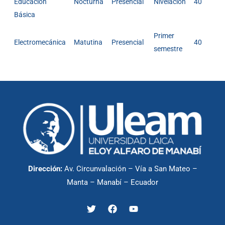
Educación
Nocturna
Presencial
Nivelación
40
Básica
Primer
Electromecánica
Matutina
Presencial
40
semestre
Dirección:
Av. Circunvalación – Vía a San Mateo –
Manta – Manabí – Ecuador