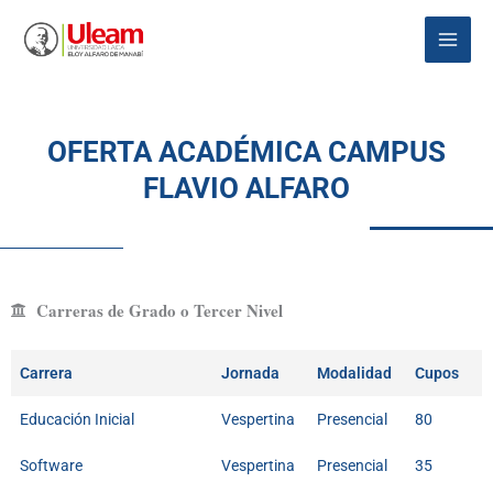
Ir
Main
al
Menu
contenido
OFERTA ACADÉMICA CAMPUS
FLAVIO ALFARO
Carreras de Grado o Tercer Nivel
Carrera
Jornada
Modalidad
Cupos
Educación Inicial
Vespertina
Presencial
80
Software
Vespertina
Presencial
35