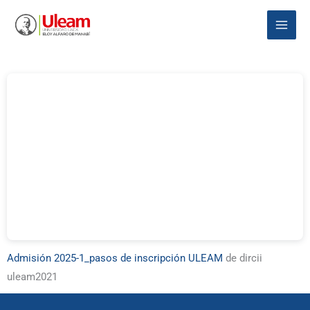
Ir
Main
al
Menu
contenido
Admisión 2025-1_pasos de inscripción ULEAM
de dircii
uleam2021