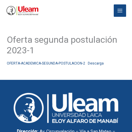
Ir
Main
al
Menu
contenido
Oferta segunda postulación
2023-1
OFERTA-ACADEMICA-SEGUNDA-POSTULACION-2
Descarga
Dirección:
Av. Circunvalación – Vía a San Mateo –