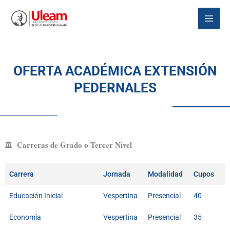
Ir
Main
al
Menu
contenido
OFERTA ACADÉMICA EXTENSIÓN
PEDERNALES
Carreras de Grado o Tercer Nivel
Carrera
Jornada
Modalidad
Cupos
Educación Inicial
Vespertina
Presencial
40
Economía
Vespertina
Presencial
35