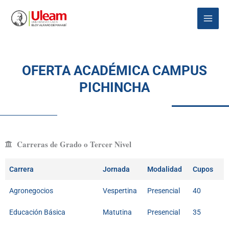
Ir
Main
al
Menu
contenido
OFERTA ACADÉMICA CAMPUS
PICHINCHA
Carreras de Grado o Tercer Nivel
Carrera
Jornada
Modalidad
Cupos
Agronegocios
Vespertina
Presencial
40
Educación Básica
Matutina
Presencial
35