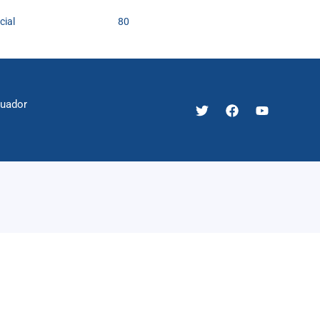
cial
80
cuador