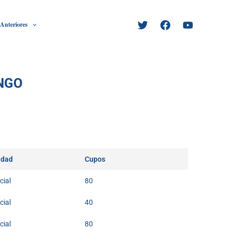
 Anteriores
NGO
idad
Cupos
cial
80
cial
40
cial
80