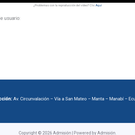
¿Problemas con la reproducción del vídeo? Clic
Aquí
e usuario:
cción:
Av. Circunvalación – Vía a San Mateo – Manta – Manabí – Ec
Copyright © 2026 Admisión | Powered by Admisión.