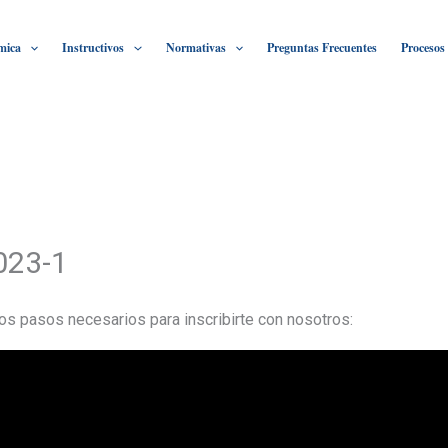
mica
Instructivos
Normativas
Preguntas Frecuentes
Procesos
023-1
os pasos necesarios para inscribirte con nosotros: